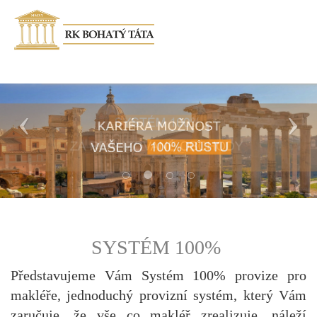
‹
›
SYSTÉM 100%
Představujeme Vám Systém 100% provize pro
makléře, jednoduchý provizní systém, který Vám
zaručuje, že vše co makléř zrealizuje, náleží