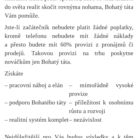
do světa realit skočit rovnýma nohama, Bohatý táta
Vám pomůže.
Jste-li začátečník nebudete platit žádné poplatky,
kromě telefonu nebudete mít žádné náklady
a přesto budete mít 60% provizi z pronájmů či
prodejů. Takovou provizi na trhu poskytne
nováčkům jen Bohatý táta.
Získáte
– pracovní náboj a elán
– mimořádně vysoké
provize
– podporu Bohatého táty
– příležitost k osobnímu
růstu a rozvoji
– realitní systém komplet
– nezávislost
Nejdůležitější pro Vás budou výsledky a k těm