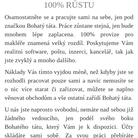
100% RŮSTU
Osamostatněte se a pracujte sami na sebe, jen pod
značkou Bohatý táta. Práce zůstane stejná, jen bude
mnohem lépe zaplacena. 100% provize pro
makléře znamená velký rozdíl. Poskytujeme Vám
realitní software, poštu, inzerci, kancelář, tak jak
jste zvyklý a mnoho dalšího.
Náklady Vás tímto vyjdou méně, než kdyby jste se
rozhodli pracovat pouze sami a navíc nemusíte se
o nic více starat či zařizovat, můžete se naplno
věnovat obchodům a vše ostatní zařídí Bohatý táta.
U nás jste naprosto svobodní, nemáte nad sebou již
žádného vedoucího, jen podél svého boku
Bohatého tátu, který Vám je k dispozici. Účty
skládáte sami sobě. Za svou práci přebíráte