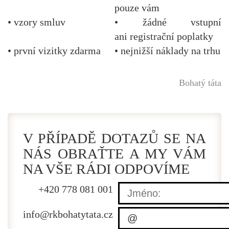
pouze vám
• vzory smluv
• žádné vstupní
ani registrační poplatky
• první vizitky zdarma
• nejnižší náklady na trhu
Bohatý táta
V PŘÍPADĚ DOTAZŮ SE NA
NÁS OBRAŤTE A MY VÁM
NA VŠE RÁDI ODPOVÍME
+420 778 081 001
info@
rkbohatytata.cz