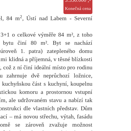
3.550.000 ,-
Konečná cena
2
el, 84 m
, Ústí nad Labem - Severní
 3+1 o celkové výměře 84 m², z toho
a bytu činí 80 m². Byt se nachází
úroveň 1. patra) zatepleného domu
lmi klidná a příjemná, v těsné blízkosti
, což z ní činí ideální místo pro rodinu
u zahrnuje dvě neprůchozí ložnice,
, kuchyňskou část s kuchyní, koupelnu
ktickou komoru a prostornou vstupní
ím, ale udržovaném stavu a nabízí tak
konstrukci dle vlastních představ. Dům
zací – má novou střechu, výtah, fasádu
domě se zároveň zvažuje možnost