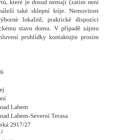
tů, které je dosud nemají (zatím není
áleží také sklepní kóje. Nemovitost
borné lokalitě, praktické dispozici
ickému stavu domu. V případě zájmu
luvení prohlídky kontaktujte prosím
46
ej
ní
 nad Labem
 nad Labem-Severní Terasa
rská 2917/27
2
m