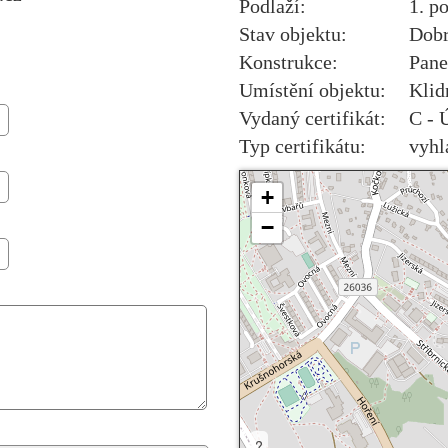
Podlaží:
1. p
Stav objektu:
Dob
Konstrukce:
Pane
Umístění objektu:
Klid
Vydaný certifikát:
C - 
Typ certifikátu:
vyhl
+
−
?