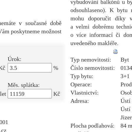
vybudování balkónů u by
odsouhlaseno). K bytu n
mohu doporučit díky vý
nemáte v současné době
a velmi dobrému techn
i Vám poskytneme možnost
o více informací či dom
uvedeného makléře.
Úrok:
Typ nemovitosti:
Byt
Kč
%
Číslo nemovitosti:
013
Typ bytu:
3+1
Operace:
Prod
Měs. splátka:
Vlastnictví:
Osob
let
Kč
Adresa:
Ústí
Ústí
Jize
1001
Plocha podlahová:
84 
.cz