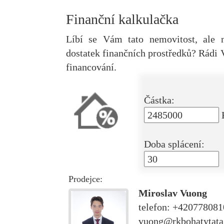
Finanční kalkulačka
Líbí se Vám tato nemovitost, ale 
dostatek finančních prostředků? Rád
financování.
Částka:
Doba splácení:
Prodejce:
Miroslav Vuong
telefon: +42077808
vuong@rkbohatytata