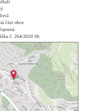
odlaží
rý
lová
ná část obce
Úsporná
áška č. 264/2020 Sb