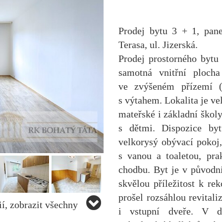
Prodej bytu 3 + 1, pan
Terasa, ul. Jizerská.
Prodej prostorného bytu
samotná vnitřní ploch
ve zvýšeném přízemí (
s výtahem. Lokalita je ve
mateřské i základní školy
s dětmi. Dispozice byt
velkorysý obývací pokoj
s vanou a toaletou, pra
chodbu. Byt je v původn
skvělou příležitost k re
prošel rozsáhlou revitali
í, zobrazit všechny
i vstupní dveře. V 