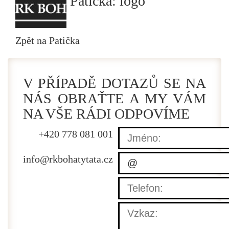
Patička: logo
Zpět na
Patička
V PŘÍPADĚ DOTAZŮ SE NA
NÁS OBRAŤTE A MY VÁM
NA VŠE RÁDI ODPOVÍME
+420 778 081 001
info@
rkbohatytata.cz