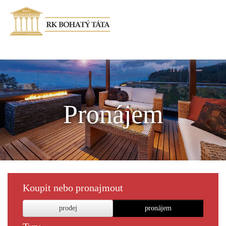
Pronájem
Koupit nebo pronajmout
prodej
pronájem