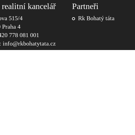
 realitní kancelář
Partneři
ova 515/4
Rk Bohatý táta
 Praha 4
+420 778 081 001
:
info@
rkbohatytata.cz