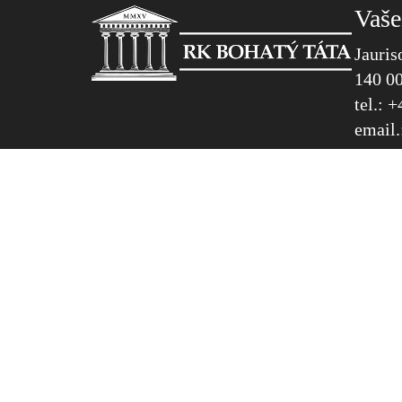
Vaše
Jauris
140 00
tel.: 
email.